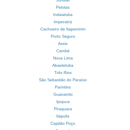
Jundiaí
Pelotas
Indaiatuba
Imperatriz
Cachoeiro de Itapemirim
Porto Seguro
Assis
Cambé
Nova Lima
Abaetetuba
Três Rios
São Sebastião do Paraíso
Parintins
Guanambi
Ipojuca
Piraquara
Itápolis
Capitão Poço