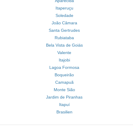
Aparecida
Itaperuçu
Soledade
João Câmara
Santa Gertrudes
Rubiataba
Bela Vista de Goiás
Valente
Itajobi
Lagoa Formosa
Boqueirão
Camapuã
Monte Sião
Jardim de Piranhas
Itapuí
Brasilien