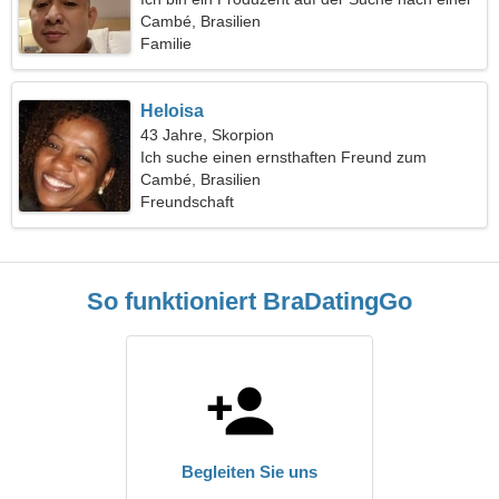
coolen Frau
Cambé, Brasilien
Familie
Heloisa
43 Jahre, Skorpion
Ich suche einen ernsthaften Freund zum
Kennenlernen
Cambé, Brasilien
Freundschaft
So funktioniert BraDatingGo
Begleiten Sie uns