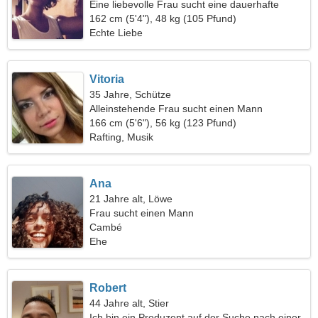
Eine liebevolle Frau sucht eine dauerhafte
Beziehung
162 cm (5'4"), 48 kg (105 Pfund)
Echte Liebe
Vitoria
35 Jahre, Schütze
Alleinstehende Frau sucht einen Mann
166 cm (5'6"), 56 kg (123 Pfund)
Rafting, Musik
Ana
21 Jahre alt, Löwe
Frau sucht einen Mann
Cambé
Ehe
Robert
44 Jahre alt, Stier
Ich bin ein Produzent auf der Suche nach einer