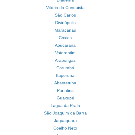
Diadema
Vitória da Conquista
São Carlos
Divinópolis
Maracanaú
Caxias
Apucarana
Votorantim
Arapongas
Corumbá
Itaperuna
Abaetetuba
Parintins
Guaxupé
Lagoa da Prata
São Joaquim da Barra
Jaguaquara
Coelho Neto