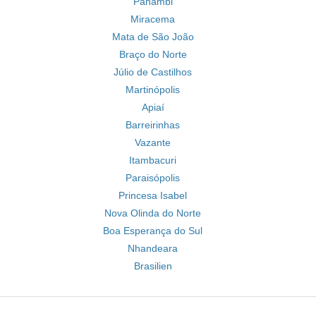
Panambi
Miracema
Mata de São João
Braço do Norte
Júlio de Castilhos
Martinópolis
Apiaí
Barreirinhas
Vazante
Itambacuri
Paraisópolis
Princesa Isabel
Nova Olinda do Norte
Boa Esperança do Sul
Nhandeara
Brasilien