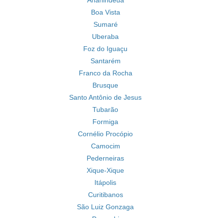
Ananindeua
Boa Vista
Sumaré
Uberaba
Foz do Iguaçu
Santarém
Franco da Rocha
Brusque
Santo Antônio de Jesus
Tubarão
Formiga
Cornélio Procópio
Camocim
Pederneiras
Xique-Xique
Itápolis
Curitibanos
São Luiz Gonzaga