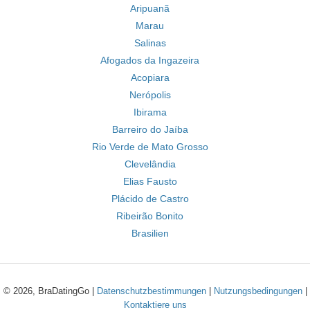
Aripuanã
Marau
Salinas
Afogados da Ingazeira
Acopiara
Nerópolis
Ibirama
Barreiro do Jaíba
Rio Verde de Mato Grosso
Clevelândia
Elias Fausto
Plácido de Castro
Ribeirão Bonito
Brasilien
© 2026, BraDatingGo |
Datenschutzbestimmungen
|
Nutzungsbedingungen
|
Kontaktiere uns