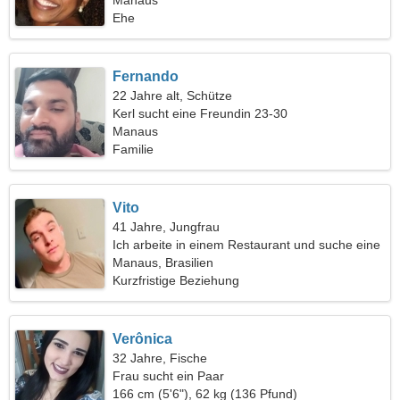
gemeinsame Reise
Manaus
Ehe
Fernando
22 Jahre alt, Schütze
Kerl sucht eine Freundin 23-30
Manaus
Familie
Vito
41 Jahre, Jungfrau
Ich arbeite in einem Restaurant und suche eine
fröhliche Frau
Manaus, Brasilien
Kurzfristige Beziehung
Verônica
32 Jahre, Fische
Frau sucht ein Paar
166 cm (5'6"), 62 kg (136 Pfund)