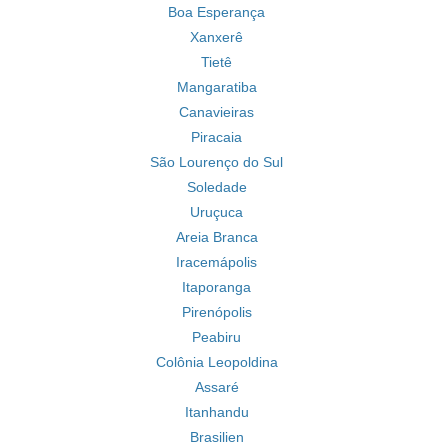
Boa Esperança
Xanxerê
Tietê
Mangaratiba
Canavieiras
Piracaia
São Lourenço do Sul
Soledade
Uruçuca
Areia Branca
Iracemápolis
Itaporanga
Pirenópolis
Peabiru
Colônia Leopoldina
Assaré
Itanhandu
Brasilien