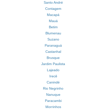
Santo André
Contagem
Macapá
Mauá
Betim
Blumenau
Suzano
Paranaguá
Castanhal
Brusque
Jardim Paulista
Lajeado
Irecê
Canindé
Rio Negrinho
Nanuque
Paracambi
Morrinhos