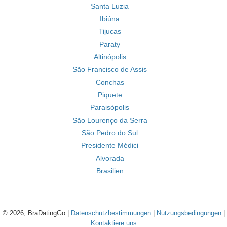
Santa Luzia
Ibiúna
Tijucas
Paraty
Altinópolis
São Francisco de Assis
Conchas
Piquete
Paraisópolis
São Lourenço da Serra
São Pedro do Sul
Presidente Médici
Alvorada
Brasilien
© 2026, BraDatingGo |
Datenschutzbestimmungen
|
Nutzungsbedingungen
|
Kontaktiere uns