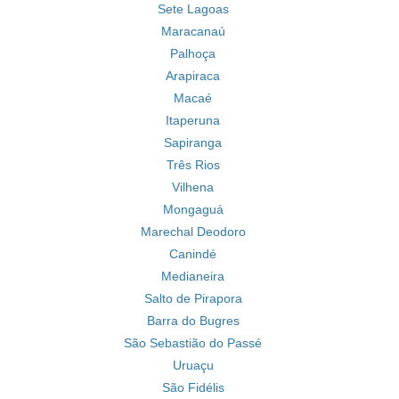
Sete Lagoas
Maracanaú
Palhoça
Arapiraca
Macaé
Itaperuna
Sapiranga
Três Rios
Vilhena
Mongaguá
Marechal Deodoro
Canindé
Medianeira
Salto de Pirapora
Barra do Bugres
São Sebastião do Passé
Uruaçu
São Fidélis