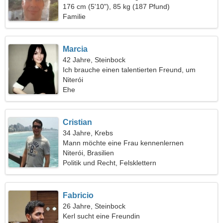
elegante Frau
176 cm (5'10"), 85 kg (187 Pfund)
Familie
Marcia
42 Jahre, Steinbock
Ich brauche einen talentierten Freund, um
zusammen zu kochen
Niterói
Ehe
Cristian
34 Jahre, Krebs
Mann möchte eine Frau kennenlernen
Niterói, Brasilien
Politik und Recht, Felsklettern
Fabricio
26 Jahre, Steinbock
Kerl sucht eine Freundin