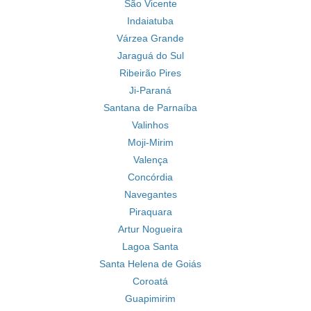
São Vicente
Indaiatuba
Várzea Grande
Jaraguá do Sul
Ribeirão Pires
Ji-Paraná
Santana de Parnaíba
Valinhos
Moji-Mirim
Valença
Concórdia
Navegantes
Piraquara
Artur Nogueira
Lagoa Santa
Santa Helena de Goiás
Coroatá
Guapimirim