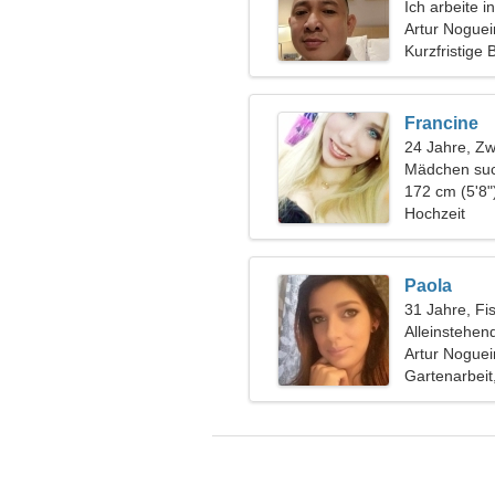
Ich arbeite 
eine leidensc
Artur Nogueir
Kurzfristige
Francine
24 Jahre, Zwi
Mädchen suc
172 cm (5'8"
Hochzeit
Paola
31 Jahre, Fi
Alleinstehen
Artur Nogueir
Gartenarbeit