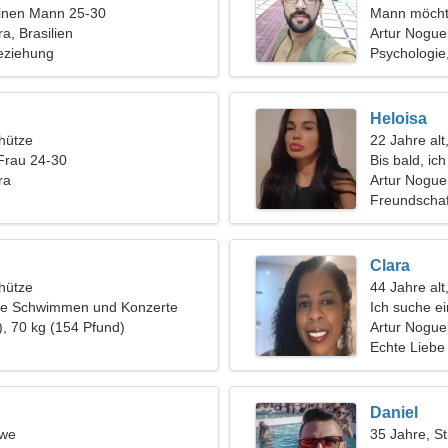
einen Mann 25-30
Mann möcht
a, Brasilien
Artur Nogue
eziehung
Psychologie
Heloisa
hütze
22 Jahre alt
Frau 24-30
Bis bald, ic
ra
Artur Noguei
Freundschaf
Clara
hütze
44 Jahre alt
ge Schwimmen und Konzerte
Ich suche e
), 70 kg (154 Pfund)
Artur Nogue
Echte Liebe
Daniel
öwe
35 Jahre, St