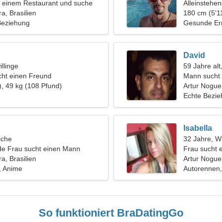
in einem Restaurant und suche
Alleinstehe
haftliche Frau
a, Brasilien
180 cm (5'11
 Beziehung
Gesunde Ern
David
llinge
59 Jahre alt
ht einen Freund
Mann sucht 
), 49 kg (108 Pfund)
Artur Nogue
Echte Bezi
Isabella
sche
32 Jahre, W
de Frau sucht einen Mann
Frau sucht 
a, Brasilien
Artur Noguei
, Anime
Autorennen,
So funktioniert BraDatingGo