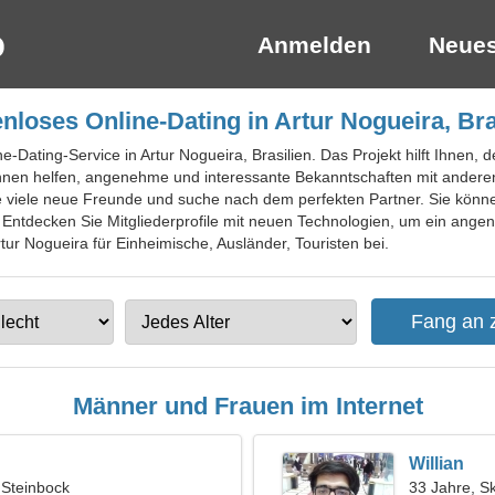
Anmelden
Neues
nloses Online-Dating in Artur Nogueira, Bra
e-Dating-Service in Artur Nogueira, Brasilien. Das Projekt hilft Ihnen, d
 Ihnen helfen, angenehme und interessante Bekanntschaften mit ande
de viele neue Freunde und suche nach dem perfekten Partner. Sie kön
 Entdecken Sie Mitgliederprofile mit neuen Technologien, um ein ang
rtur Nogueira für Einheimische, Ausländer, Touristen bei.
Männer und Frauen im Internet
Willian
 Steinbock
33 Jahre, S