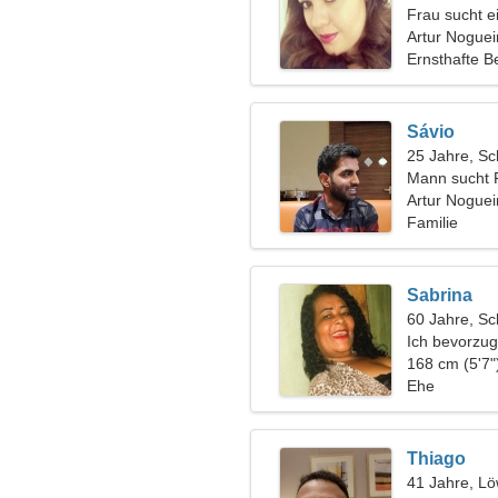
Frau sucht 
Artur Nogueir
Ernsthafte B
Sávio
25 Jahre, Sc
Mann sucht 
Artur Noguei
Familie
Sabrina
60 Jahre, Sc
Ich bevorzu
168 cm (5'7"
Ehe
Thiago
41 Jahre, L