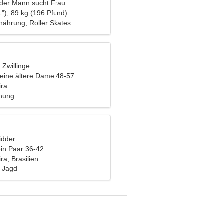
nder Mann sucht Frau
"), 89 kg (196 Pfund)
ährung, Roller Skates
, Zwillinge
eine ältere Dame 48-57
ira
ehung
idder
ein Paar 36-42
ra, Brasilien
 Jagd