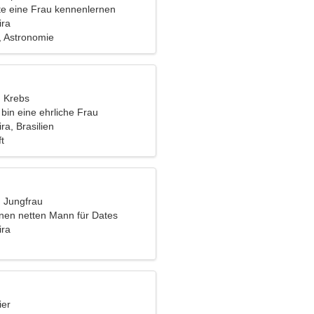
e eine Frau kennenlernen
ira
, Astronomie
, Krebs
h bin eine ehrliche Frau
ra, Brasilien
t
, Jungfrau
inen netten Mann für Dates
ira
ier