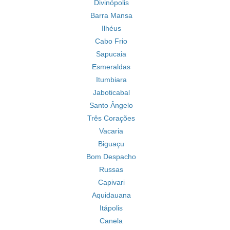
Divinópolis
Barra Mansa
Ilhéus
Cabo Frio
Sapucaia
Esmeraldas
Itumbiara
Jaboticabal
Santo Ângelo
Três Corações
Vacaria
Biguaçu
Bom Despacho
Russas
Capivari
Aquidauana
Itápolis
Canela