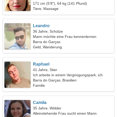
171 cm (5'8"), 64 kg (141 Pfund)
Tiere, Massage
Leandro
36 Jahre, Schütze
Mann möchte eine Frau kennenlernen
Barra do Garças
Geld, Wanderung
Raphael
41 Jahre, Stier
Ich arbeite in einem Vergnügungspark, ich
brauche eine witzige Frau
Barra do Garças, Brasilien
Familie
Camila
35 Jahre, Widder
Alleinstehende Frau sucht einen Mann