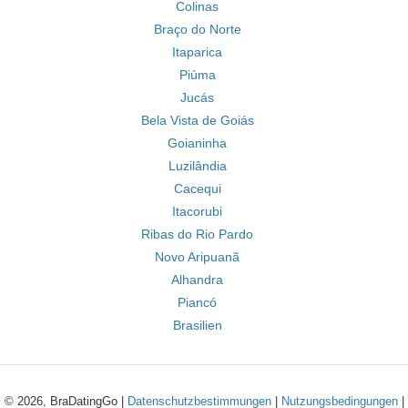
Colinas
Braço do Norte
Itaparica
Piúma
Jucás
Bela Vista de Goiás
Goianinha
Luzilândia
Cacequi
Itacorubi
Ribas do Rio Pardo
Novo Aripuanã
Alhandra
Piancó
Brasilien
© 2026, BraDatingGo |
Datenschutzbestimmungen
|
Nutzungsbedingungen
|