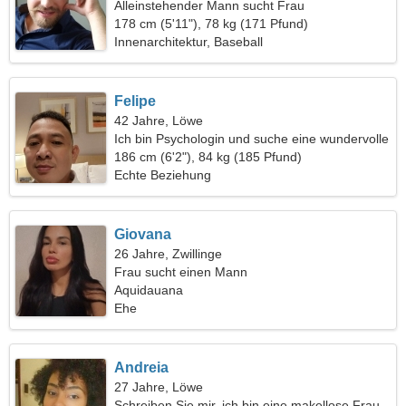
Alleinstehender Mann sucht Frau
178 cm (5'11"), 78 kg (171 Pfund)
Innenarchitektur, Baseball
Felipe
42 Jahre, Löwe
Ich bin Psychologin und suche eine wundervolle
Frau
186 cm (6'2"), 84 kg (185 Pfund)
Echte Beziehung
Giovana
26 Jahre, Zwillinge
Frau sucht einen Mann
Aquidauana
Ehe
Andreia
27 Jahre, Löwe
Schreiben Sie mir, ich bin eine makellose Frau