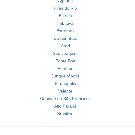
Agudos
Pires do Rio
Estrela
Imbituva
Extremoz
Barreirinhas
Arari
São Joaquim
Fonte Boa
Pombos
Junqueirópolis
Pirenópolis
Valente
Canindé de São Francisco
Alto Paraná
Brasilien