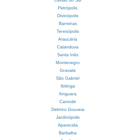
Caxias do Sul
Petrópolis
Divinópolis
Barreiras
Teresópolis
Araucária
Catanduva
Santa Inês
Montenegro
Gravatá
São Gabriel
Ibitinga
Xinguara
Canindé
Delmiro Gouveia
Jardinópolis
Aparecida
Barbalha