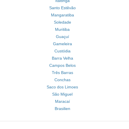
Itaitinga
Santo Estêvão
Mangaratiba
Soledade
Muritiba
Guaçuí
Gameleira
Custódia
Barra Velha
Campos Belos
Três Barras
Conchas
Saco dos Limoes
São Miguel
Maracaí
Brasilien