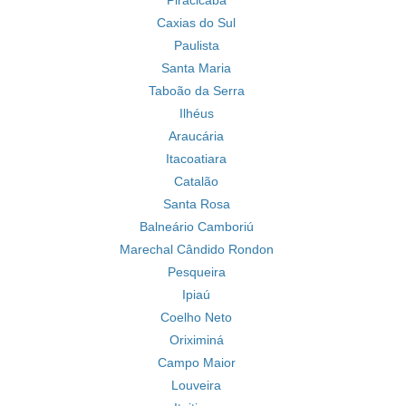
Piracicaba
Caxias do Sul
Paulista
Santa Maria
Taboão da Serra
Ilhéus
Araucária
Itacoatiara
Catalão
Santa Rosa
Balneário Camboriú
Marechal Cândido Rondon
Pesqueira
Ipiaú
Coelho Neto
Oriximiná
Campo Maior
Louveira