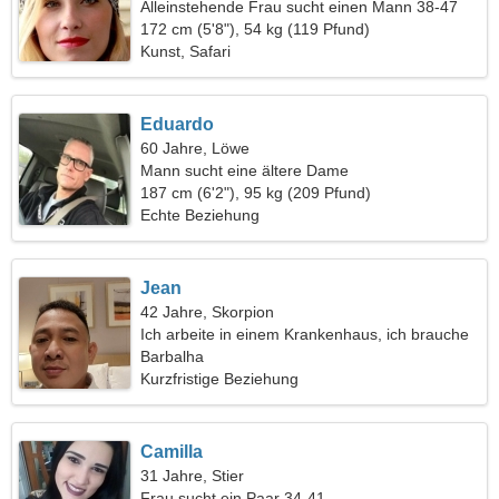
Alleinstehende Frau sucht einen Mann 38-47
172 cm (5'8"), 54 kg (119 Pfund)
Kunst, Safari
Eduardo
60 Jahre, Löwe
Mann sucht eine ältere Dame
187 cm (6'2"), 95 kg (209 Pfund)
Echte Beziehung
Jean
42 Jahre, Skorpion
Ich arbeite in einem Krankenhaus, ich brauche
eine leidenschaftliche Frau
Barbalha
Kurzfristige Beziehung
Camilla
31 Jahre, Stier
Frau sucht ein Paar 34-41