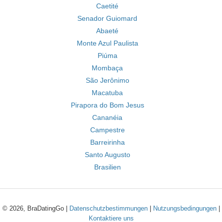
Caetité
Senador Guiomard
Abaeté
Monte Azul Paulista
Piúma
Mombaça
São Jerônimo
Macatuba
Pirapora do Bom Jesus
Cananéia
Campestre
Barreirinha
Santo Augusto
Brasilien
© 2026, BraDatingGo |
Datenschutzbestimmungen
|
Nutzungsbedingungen
|
Kontaktiere uns