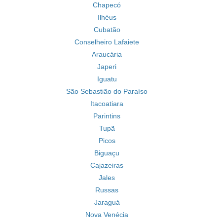
Chapecó
Ilhéus
Cubatão
Conselheiro Lafaiete
Araucária
Japeri
Iguatu
São Sebastião do Paraíso
Itacoatiara
Parintins
Tupã
Picos
Biguaçu
Cajazeiras
Jales
Russas
Jaraguá
Nova Venécia