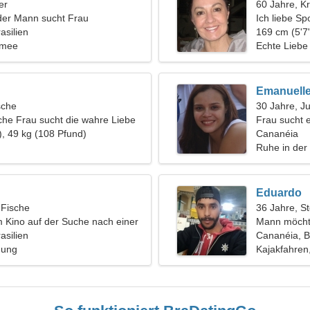
er
60 Jahre, K
der Mann sucht Frau
Ich liebe Sp
asilien
169 cm (5'7"
amee
Echte Liebe
Emanuell
sche
30 Jahre, J
che Frau sucht die wahre Liebe
Frau sucht 
), 49 kg (108 Pfund)
Cananéia
Ruhe in der
Eduardo
 Fische
36 Jahre, S
im Kino auf der Suche nach einer
Mann möcht
lichen Frau
asilien
Cananéia, Br
hung
Kajakfahren,