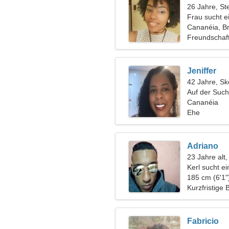
26 Jahre, St
Frau sucht 
Cananéia, Br
Freundschaf
Jeniffer
42 Jahre, Sk
Auf der Suc
Freund fürs
Cananéia
Ehe
Adriano
23 Jahre alt
Kerl sucht e
185 cm (6'1"
Kurzfristige
Fabricio