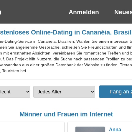
Anmelden
Neues
stenloses Online-Dating in Cananéia, Brasil
ine-Dating-Service in Cananéia, Brasilien. Wählen Sie einen interessant
hren Sie angenehme Gespräche, schließen Sie Freundschaften und flirte
mit ernsthaften Absichten, vereinbaren Sie romantische Treffen und ba
f. Das Projekt hilft Nutzern, die Suche nach passenden Profilen zu bes
verwandten aus einer großen Datenbank der Website zu finden. Treten S
 Touristen bei.
Männer und Frauen im Internet
Anna