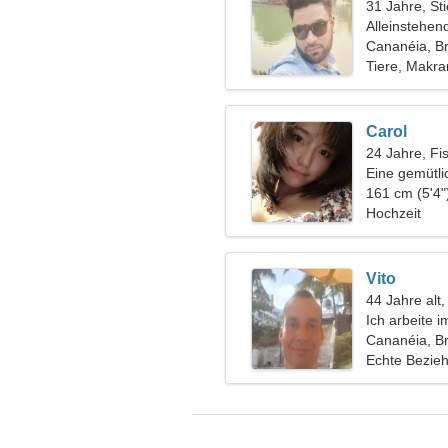
31 Jahre, Sti
Alleinstehen
Cananéia, Br
Tiere, Makr
Carol
24 Jahre, Fi
Eine gemütli
161 cm (5'4"
Hochzeit
Vito
44 Jahre alt,
Ich arbeite 
außergewöhn
Cananéia, Br
Echte Bezie