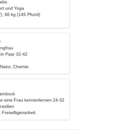
rebs
ort und Yoga
), 66 kg (145 Pfund)
e
ungfrau
ein Paar 32-42
 Natur, Chemie
teinbock
e eine Frau kennenlernen 24-32
asilien
 Freiwilligenarbeit