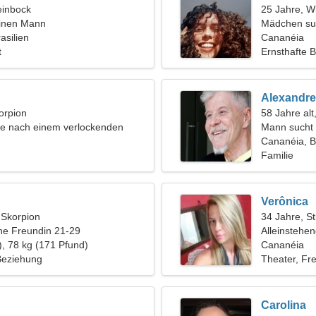
einbock
25 Jahre, W
einen Mann
Mädchen su
asilien
Cananéia
t
Ernsthafte 
Alexandre
orpion
58 Jahre alt
he nach einem verlockenden
Mann sucht 
 Leben
Cananéia, Br
Familie
Verônica
, Skorpion
34 Jahre, St
ine Freundin 21-29
Alleinstehe
), 78 kg (171 Pfund)
Cananéia
 Beziehung
Theater, F
Carolina