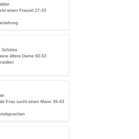
idder
cht einen Freund 27-33
Beziehung
, Schütze
eine ältere Dame 50-53
asilien
ier
nde Frau sucht einen Mann 39-43
remdsprachen