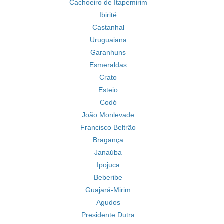
Cachoeiro de Itapemirim
Ibirité
Castanhal
Uruguaiana
Garanhuns
Esmeraldas
Crato
Esteio
Codó
João Monlevade
Francisco Beltrão
Bragança
Janaúba
Ipojuca
Beberibe
Guajará-Mirim
Agudos
Presidente Dutra