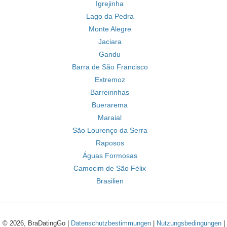
Igrejinha
Lago da Pedra
Monte Alegre
Jaciara
Gandu
Barra de São Francisco
Extremoz
Barreirinhas
Buerarema
Maraial
São Lourenço da Serra
Raposos
Águas Formosas
Camocim de São Félix
Brasilien
© 2026, BraDatingGo |
Datenschutzbestimmungen
|
Nutzungsbedingungen
|