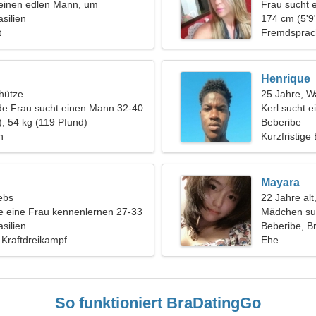
 einen edlen Mann, um
Frau sucht 
i zu fahren
silien
174 cm (5'9"
t
Fremdsprac
Henrique
hütze
25 Jahre, 
de Frau sucht einen Mann 32-40
Kerl sucht e
), 54 kg (119 Pfund)
Beberibe
n
Kurzfristige
Mayara
ebs
22 Jahre alt,
 eine Frau kennenlernen 27-33
Mädchen su
silien
Beberibe, Br
 Kraftdreikampf
Ehe
So funktioniert BraDatingGo