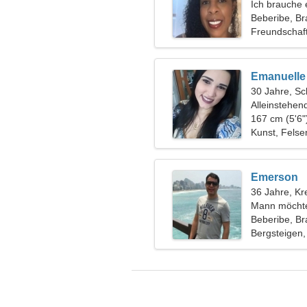
Ich brauche
zusammen Sk
Beberibe, Bra
Freundschaf
Emanuelle
30 Jahre, Sc
Alleinstehen
167 cm (5'6"
Kunst, Felse
Emerson
36 Jahre, Kr
Mann möchte
Beberibe, Bra
Bergsteigen,