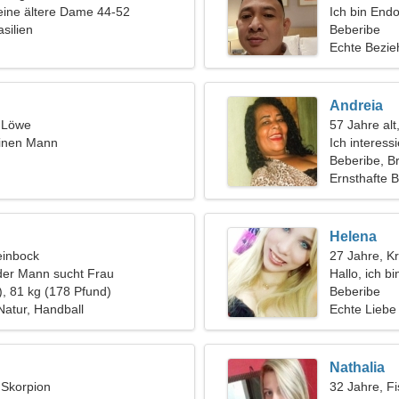
eine ältere Dame 44-52
Ich bin End
silien
emotionale 
Beberibe
Echte Bezi
Andreia
, Löwe
57 Jahre al
einen Mann
Ich interess
Karaoke
Beberibe, Br
Ernsthafte 
Helena
einbock
27 Jahre, K
der Mann sucht Frau
Hallo, ich b
), 81 kg (178 Pfund)
Beberibe
Natur, Handball
Echte Liebe
Nathalia
, Skorpion
32 Jahre, F