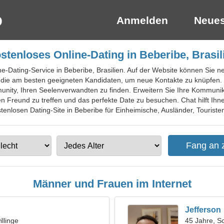
Anmelden
Neues
stenloses Online-Dating in Beberibe, Brasil
ne-Dating-Service in Beberibe, Brasilien. Auf der Website können Sie ne
ie am besten geeigneten Kandidaten, um neue Kontakte zu knüpfen. Mi
unity, Ihren Seelenverwandten zu finden. Erweitern Sie Ihre Kommunika
en Freund zu treffen und das perfekte Date zu besuchen. Chat hilft Ihn
stenlosen Dating-Site in Beberibe für Einheimische, Ausländer, Touristen
Männer und Frauen im Internet
Jefferson
llinge
45 Jahre, S