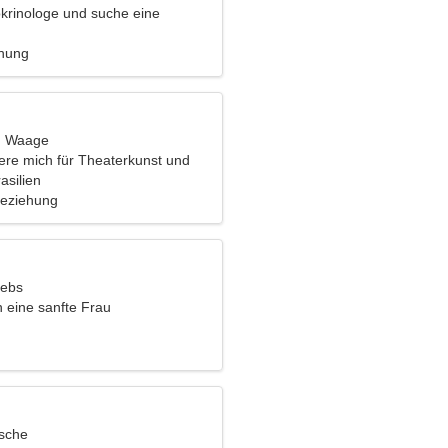
okrinologe und suche eine
Frau
ehung
t, Waage
iere mich für Theaterkunst und
asilien
Beziehung
rebs
in eine sanfte Frau
ische