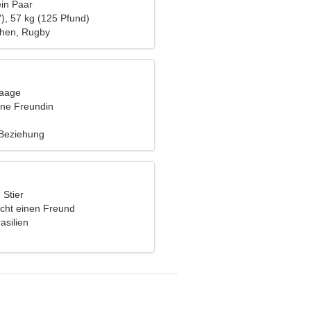
ein Paar
), 57 kg (125 Pfund)
hen, Rugby
Waage
ine Freundin
 Beziehung
 Stier
cht einen Freund
asilien