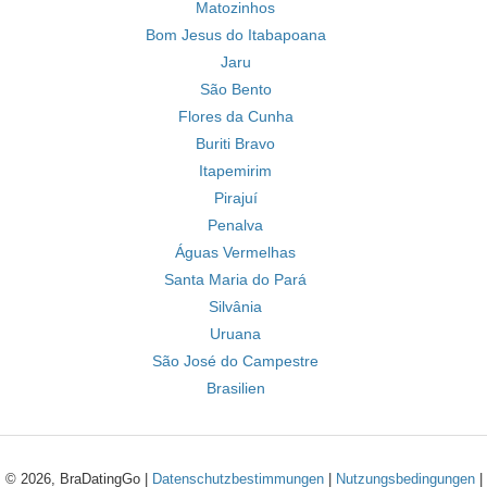
Matozinhos
Bom Jesus do Itabapoana
Jaru
São Bento
Flores da Cunha
Buriti Bravo
Itapemirim
Pirajuí
Penalva
Águas Vermelhas
Santa Maria do Pará
Silvânia
Uruana
São José do Campestre
Brasilien
© 2026, BraDatingGo |
Datenschutzbestimmungen
|
Nutzungsbedingungen
|