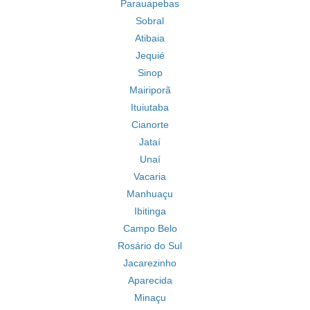
Parauapebas
Sobral
Atibaia
Jequié
Sinop
Mairiporã
Ituiutaba
Cianorte
Jataí
Unaí
Vacaria
Manhuaçu
Ibitinga
Campo Belo
Rosário do Sul
Jacarezinho
Aparecida
Minaçu