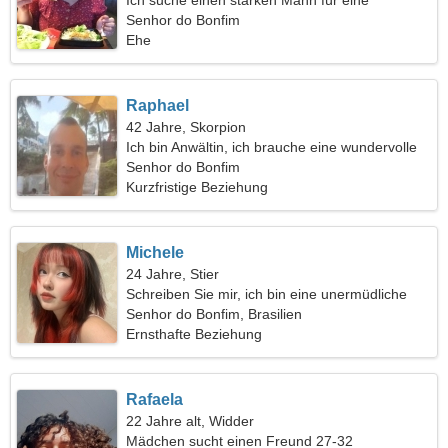
Ich suche einen starken Mann für eine
gemeinsame Reise
Senhor do Bonfim
Ehe
Raphael
42 Jahre, Skorpion
Ich bin Anwältin, ich brauche eine wundervolle
Frau
Senhor do Bonfim
Kurzfristige Beziehung
Michele
24 Jahre, Stier
Schreiben Sie mir, ich bin eine unermüdliche
Frau
Senhor do Bonfim, Brasilien
Ernsthafte Beziehung
Rafaela
22 Jahre alt, Widder
Mädchen sucht einen Freund 27-32