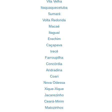
Vila Velha
Itaquaquecetuba
Sumaré
Volta Redonda
Macaé
Itaguaí
Erechim
Caçapava
Irecê
Farroupilha
Concórdia
Andradina
Coari
Nova Odessa
Xique-Xique
Jacarezinho
Ceará-Mirim
Matozinhos