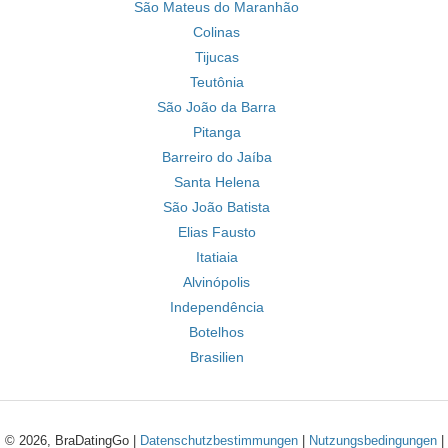
São Mateus do Maranhão
Colinas
Tijucas
Teutônia
São João da Barra
Pitanga
Barreiro do Jaíba
Santa Helena
São João Batista
Elias Fausto
Itatiaia
Alvinópolis
Independência
Botelhos
Brasilien
© 2026, BraDatingGo |
Datenschutzbestimmungen
|
Nutzungsbedingungen
|