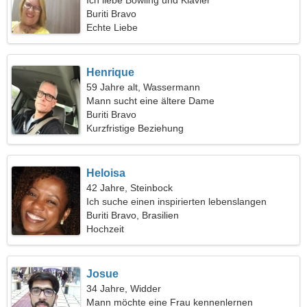
Ich liebe Bowling und Klavier
Buriti Bravo
Echte Liebe
Henrique
59 Jahre alt, Wassermann
Mann sucht eine ältere Dame
Buriti Bravo
Kurzfristige Beziehung
Heloisa
42 Jahre, Steinbock
Ich suche einen inspirierten lebenslangen
Freund
Buriti Bravo, Brasilien
Hochzeit
Josue
34 Jahre, Widder
Mann möchte eine Frau kennenlernen