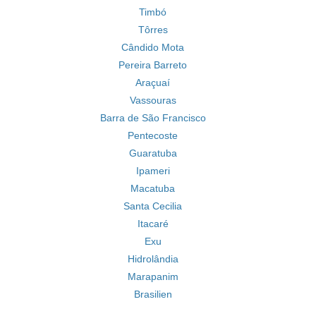
Timbó
Tôrres
Cândido Mota
Pereira Barreto
Araçuaí
Vassouras
Barra de São Francisco
Pentecoste
Guaratuba
Ipameri
Macatuba
Santa Cecilia
Itacaré
Exu
Hidrolândia
Marapanim
Brasilien