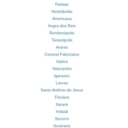
Pelotas
Hortolândia
Americana
Angra dos Reis
Rondonópolis
Teresópolis
Araras
Coronel Fabriciano
Itabira
Votorantim
Igarassu
Lavras
Santo Antônio de Jesus
Floriano
Itararé
Indaial
Socorro
Ituverava