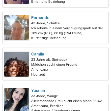
Ernsthafte Beziehung
Fernando
43 Jahre, Schütze
Ich arbeite in einem Vergnügungspark auf der
Suche nach einer heißen Frau
189 cm (6'3"), 88 kg (194 Pfund)
Kurzfristige Beziehung
Camila
23 Jahre alt, Steinbock
Mädchen sucht einen Freund
Americana
Hochzeit
Yasmin
33 Jahre, Waage
Alleinstehende Frau sucht einen Mann 38-42
Americana, Brasilien
Schwimmen, Videobearbeitung