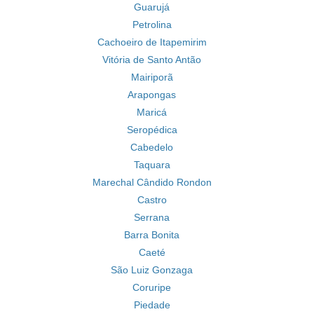
Guarujá
Petrolina
Cachoeiro de Itapemirim
Vitória de Santo Antão
Mairiporã
Arapongas
Maricá
Seropédica
Cabedelo
Taquara
Marechal Cândido Rondon
Castro
Serrana
Barra Bonita
Caeté
São Luiz Gonzaga
Coruripe
Piedade