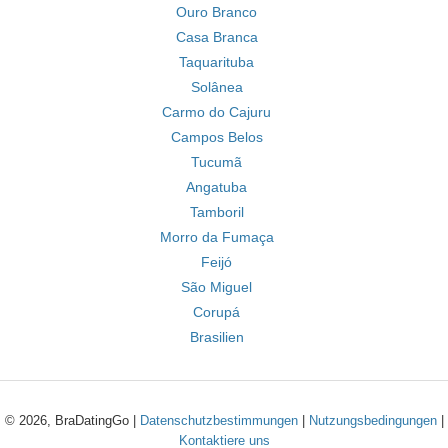
Ouro Branco
Casa Branca
Taquarituba
Solânea
Carmo do Cajuru
Campos Belos
Tucumã
Angatuba
Tamboril
Morro da Fumaça
Feijó
São Miguel
Corupá
Brasilien
© 2026, BraDatingGo |
Datenschutzbestimmungen
|
Nutzungsbedingungen
|
Kontaktiere uns