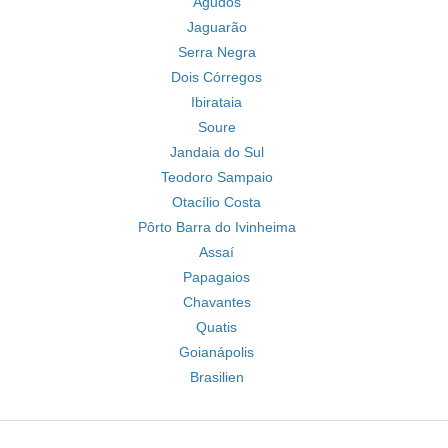
Agudos
Jaguarão
Serra Negra
Dois Córregos
Ibirataia
Soure
Jandaia do Sul
Teodoro Sampaio
Otacílio Costa
Pôrto Barra do Ivinheima
Assaí
Papagaios
Chavantes
Quatis
Goianápolis
Brasilien