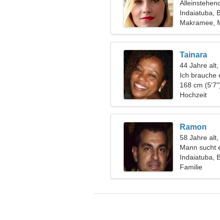
Alleinstehen
Indaiatuba, B
Makramee, 
Tainara
44 Jahre alt
Ich brauche 
Campingfre
168 cm (5'7"
Hochzeit
Ramon
58 Jahre alt,
Mann sucht 
Indaiatuba, B
Familie