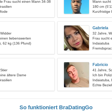
de Frau sucht einen Mann 34-38
Mann sucht
rasilien
180 cm (5'11
Mode
Kurzfristige
Gabriela
, Widder
32 Jahre, 
einen liebenswerten
Frau sucht 
und
), 62 kg (136 Pfund)
Indaiatuba
Fremdsprach
Fabricio
 Stier
41 Jahre, S
eine ältere Dame
Ich bin Poliz
rasilien
Frau
Indaiatuba, 
Echte Bezi
So funktioniert BraDatingGo