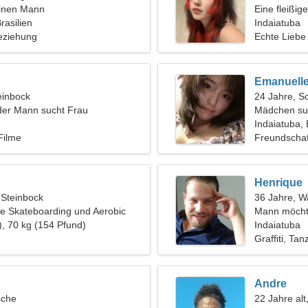
einen Mann
Eine fleißig
rasilien
Liebesbezi
Indaiatuba
eziehung
Echte Liebe
Emanuell
einbock
24 Jahre, S
der Mann sucht Frau
Mädchen su
Indaiatuba, 
Filme
Freundschaf
Henrique
 Steinbock
36 Jahre, 
e Skateboarding und Aerobic
Mann möcht
), 70 kg (154 Pfund)
Indaiatuba
Graffiti, Tan
Andre
sche
22 Jahre alt