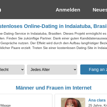
Anmelden
Neues
tenloses Online-Dating in Indaiatuba, Brasi
ne-Dating-Service in Indaiatuba, Brasilien. Dieses Projekt ermöglicht es
nden. Finden Sie zukünftige Partner. Dank einer guten Kandidatenausw
e Gespräche nutzen. Der Effekt wird durch den Aufbau langfristiger Bez
cklicher Paare erzielt. Treten Sie einer kostenlosen Dating-Site in Indai
Männer und Frauen im Internet
Ana clara
, Waage
25 Jahre, K