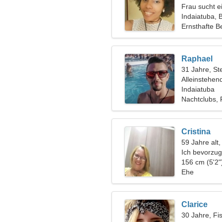
Frau sucht 
Indaiatuba, B
Ernsthafte B
Raphael
31 Jahre, St
Alleinstehen
Indaiatuba
Nachtclubs, 
Cristina
59 Jahre alt,
Ich bevorzug
156 cm (5'2"
Ehe
Clarice
30 Jahre, Fi