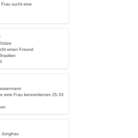
e Frau sucht eine
ehung
e
chütze
cht einen Freund
Brasilien
t
Wassermann
e eine Frau kennenlernen 25-33
zen
, Jungfrau