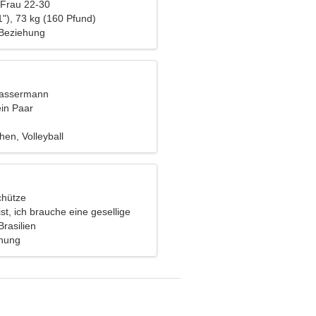
 Frau 22-30
"), 73 kg (160 Pfund)
 Beziehung
Wassermann
ein Paar
en, Volleyball
chütze
ist, ich brauche eine gesellige
Brasilien
ehung