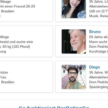
, Waage
35 Jahre, L
ht einen Freund 26-29
Alleinstehe
 Brasilien
168 cm (5'7"
t
Musik, Reis
Bruno
llinge
59 Jahre alt
thesist und suche eine
Mann sucht 
Frau
), 83 kg (182 Pfund)
Dom Pedrit
hung
Kurzfristige
Diego
hütze
36 Jahre, W
Frau
Alleinstehe
 Brasilien
Dom Pedrito,
Spaziergäng