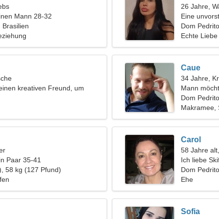
ebs
26 Jahre, 
einen Mann 28-32
Eine unvorst
 Brasilien
Beziehung
Dom Pedrit
eziehung
Echte Liebe
Caue
sche
34 Jahre, K
einen kreativen Freund, um
Mann möcht
 reisen
Dom Pedrito,
Makramee, 
Carol
er
58 Jahre alt
in Paar 35-41
Ich liebe Sk
), 58 kg (127 Pfund)
Dom Pedrit
ufen
Ehe
Sofia