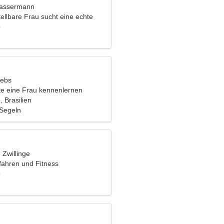
Wassermann
ellbare Frau sucht eine echte
o
rebs
e eine Frau kennenlernen
 Brasilien
Segeln
, Zwillinge
ifahren und Fitness
o