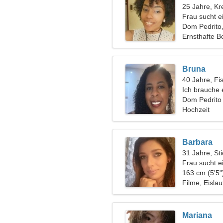
25 Jahre, Kr
Frau sucht 
Dom Pedrito,
Ernsthafte B
Bruna
40 Jahre, Fi
Ich brauche 
zusammen zu
Dom Pedrito
Hochzeit
Barbara
31 Jahre, Sti
Frau sucht e
163 cm (5'5"
Filme, Eisla
Mariana