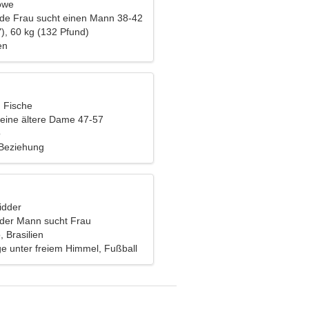
öwe
nde Frau sucht einen Mann 38-42
), 60 kg (132 Pfund)
en
, Fische
eine ältere Dame 47-57
o
 Beziehung
idder
nder Mann sucht Frau
 Brasilien
e unter freiem Himmel, Fußball