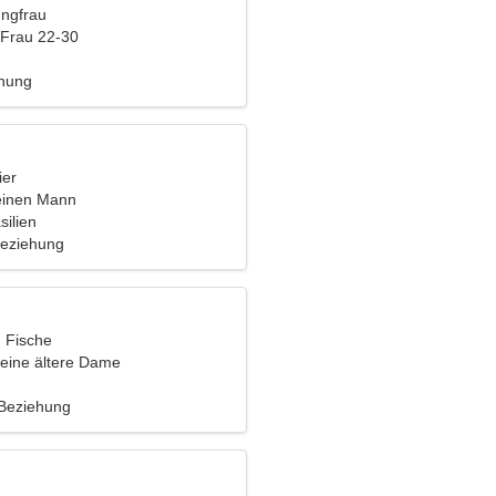
ungfrau
 Frau 22-30
ehung
ier
einen Mann
silien
Beziehung
, Fische
eine ältere Dame
 Beziehung