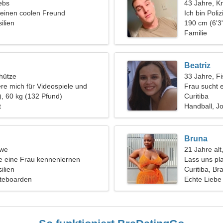
ebs
43 Jahre, K
 einen coolen Freund
Ich bin Poli
ilien
leidenschaft
190 cm (6'3"
Familie
Beatriz
hütze
33 Jahre, F
ere mich für Videospiele und
Frau sucht 
), 60 kg (132 Pfund)
Curitiba
t
Handball, J
Bruna
öwe
21 Jahre alt
 eine Frau kennenlernen
Lass uns pla
ilien
Frau
Curitiba, Bra
ateboarden
Echte Liebe