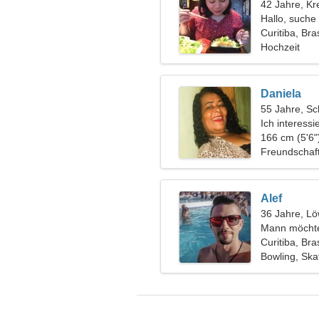
42 Jahre, Kr
Hallo, suche
Curitiba, Bras
Hochzeit
Daniela
55 Jahre, Sc
Ich interessi
Tauchen
166 cm (5'6"
Freundschaf
Alef
36 Jahre, L
Mann möchte
Curitiba, Bras
Bowling, Sk