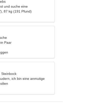
rebs
zist und suche eine
liche Frau
), 87 kg (191 Pfund)
ische
ein Paar
oggen
, Steinbock
udern, ich bin eine anmutige
silien