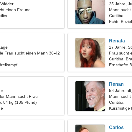
, Widder
25 Jahre, J
ht einen Freund
Mann sucht
ilien
Curitiba
Echte Bezi
Renata
aage
27 Jahre, St
de Frau sucht einen Mann 36-42
Frau sucht 
Curitiba, Bra
dreikampf
Ernsthafte 
Renan
er
58 Jahre alt
der Mann sucht Frau
Mann sucht 
), 84 kg (185 Pfund)
Curitiba
de
Kurzfristige
Carlos