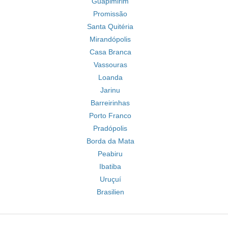
Guapimirim
Promissão
Santa Quitéria
Mirandópolis
Casa Branca
Vassouras
Loanda
Jarinu
Barreirinhas
Porto Franco
Pradópolis
Borda da Mata
Peabiru
Ibatiba
Uruçuí
Brasilien