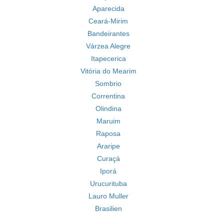
Aparecida
Ceará-Mirim
Bandeirantes
Várzea Alegre
Itapecerica
Vitória do Mearim
Sombrio
Correntina
Olindina
Maruim
Raposa
Araripe
Curaçá
Iporá
Urucurituba
Lauro Muller
Brasilien