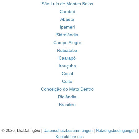
São Luís de Montes Belos
Cambuí
Abaeté
Ipameri
Sidrolândia
Campo Alegre
Rubiataba
Caarapó
Irauçuba
Cocal
Cuité
Conceição do Mato Dentro
Riolândia
Brasilien
© 2026, BraDatingGo |
Datenschutzbestimmungen
|
Nutzungsbedingungen
|
Kontaktiere uns