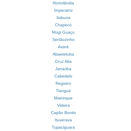
Hortolândia
Imperatriz
Itabuna
Chapecó
Mogi Guaçu
Sertãozinho
Avaré
Abaetetuba
Cruz Alta
Janaúba
Cabedelo
Registro
Tianguá
Mairinque
Videira
Capão Bonito
Ituverava
Tupaciguara