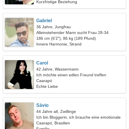
Kurzfristige Beziehung
Gabriel
36 Jahre, Jungfrau
Alleinstehender Mann sucht Frau 28-34
186 cm (6'2"), 86 kg (189 Pfund)
Innere Harmonie, Strand
Carol
42 Jahre, Wassermann
Ich möchte einen edlen Freund treffen
Caarapó
Echte Liebe
Sávio
44 Jahre alt, Zwillinge
Ich bin Bloggerin, ich brauche eine emotionale
Frau
Caarapó, Brasilien
Familie