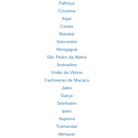
Palhoça
Criciúma
Itajaí
Caxias
Marabá
Votorantim
Mongaguá
São Pedro da Aldeia
Andradina
União da Vitória
Cachoeiras de Macacu
Jales
Garça
Sirinhaém
Ipiaú
Itapema
Tramandaí
Alenquer