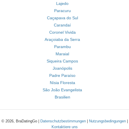
Lajedo
Paracuru
Caçapava do Sul
Carandaí
Coronel Vivida
Araçoiaba da Serra
Parambu
Maraial
Siqueira Campos
Joanópolis
Padre Paraíso
Nísia Floresta
São João Evangelista
Brasilien
© 2026, BraDatingGo |
Datenschutzbestimmungen
|
Nutzungsbedingungen
|
Kontaktiere uns