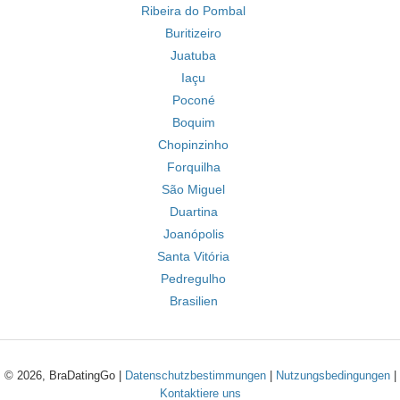
Ribeira do Pombal
Buritizeiro
Juatuba
Iaçu
Poconé
Boquim
Chopinzinho
Forquilha
São Miguel
Duartina
Joanópolis
Santa Vitória
Pedregulho
Brasilien
© 2026, BraDatingGo |
Datenschutzbestimmungen
|
Nutzungsbedingungen
|
Kontaktiere uns