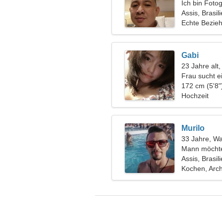
Ich bin Fotog
romantische
Assis, Brasil
Echte Bezie
Gabi
23 Jahre alt
Frau sucht 
172 cm (5'8"
Hochzeit
Murilo
33 Jahre, W
Mann möchte
Assis, Brasil
Kochen, Arc