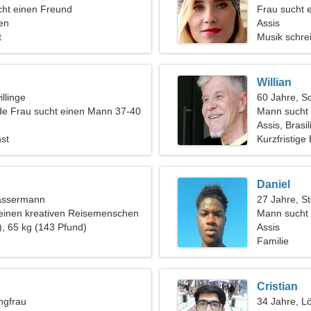
ht einen Freund
Frau sucht 
ien
Assis
t
Musik schre
Willian
llinge
60 Jahre, S
de Frau sucht einen Mann 37-40
Mann sucht 
Assis, Brasil
st
Kurzfristige
Daniel
assermann
27 Jahre, S
 einen kreativen Reisemenschen
Mann sucht
), 65 kg (143 Pfund)
Assis
Familie
Cristian
ngfrau
34 Jahre, L