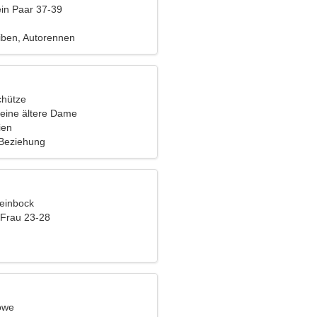
ein Paar 37-39
iben, Autorennen
chütze
eine ältere Dame
ien
 Beziehung
teinbock
 Frau 23-28
öwe