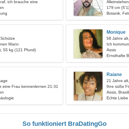
raf, ich brauche eine
Alleinstehe
 Frau
ien
179 cm (5'11
hung
Botanik, Fe
Monique
, Schütze
58 Jahre alt
einen Mann
Ich kommuni
), 55 kg (121 Pfund)
Assis
Ernsthafte 
Raiane
aage
21 Jahre alt,
 eine Frau kennenlernen 21-31
Ihre süße F
ien
Assis, Brasil
häologie
Echte Liebe
So funktioniert BraDatingGo