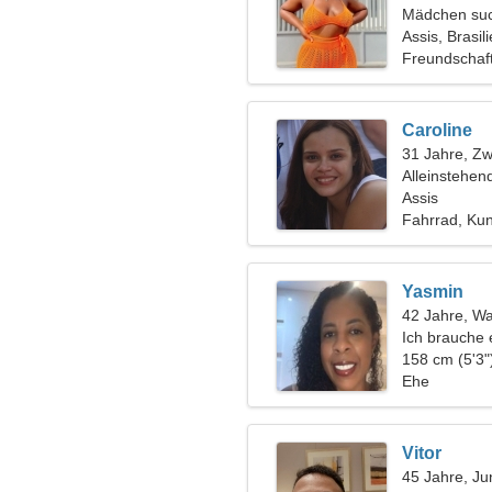
Mädchen suc
Assis, Brasil
Freundschaf
Caroline
31 Jahre, Zwi
Alleinstehen
Assis
Fahrrad, Kun
Yasmin
42 Jahre, W
Ich brauche
158 cm (5'3"
Ehe
Vitor
45 Jahre, Ju