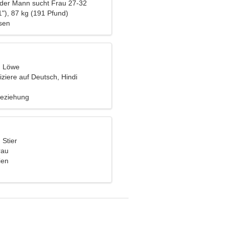
nder Mann sucht Frau 27-32
"), 87 kg (191 Pfund)
lsen
, Löwe
ziere auf Deutsch, Hindi
Beziehung
 Stier
rau
ien