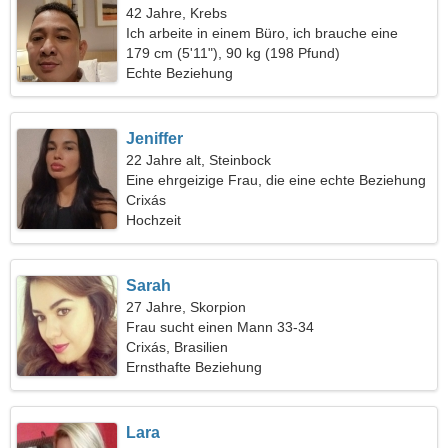
42 Jahre, Krebs
Ich arbeite in einem Büro, ich brauche eine
freundliche Frau
179 cm (5'11"), 90 kg (198 Pfund)
Echte Beziehung
Jeniffer
22 Jahre alt, Steinbock
Eine ehrgeizige Frau, die eine echte Beziehung
sucht
Crixás
Hochzeit
Sarah
27 Jahre, Skorpion
Frau sucht einen Mann 33-34
Crixás, Brasilien
Ernsthafte Beziehung
Lara