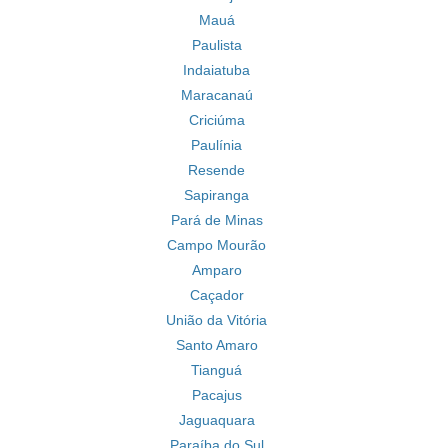
Mauá
Paulista
Indaiatuba
Maracanaú
Criciúma
Paulínia
Resende
Sapiranga
Pará de Minas
Campo Mourão
Amparo
Caçador
União da Vitória
Santo Amaro
Tianguá
Pacajus
Jaguaquara
Paraíba do Sul