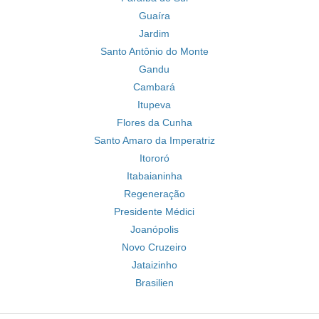
Guaíra
Jardim
Santo Antônio do Monte
Gandu
Cambará
Itupeva
Flores da Cunha
Santo Amaro da Imperatriz
Itororó
Itabaianinha
Regeneração
Presidente Médici
Joanópolis
Novo Cruzeiro
Jataizinho
Brasilien