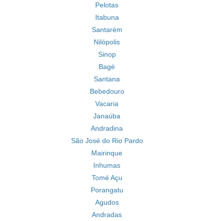
Pelotas
Itabuna
Santarém
Nilópolis
Sinop
Bagé
Santana
Bebedouro
Vacaria
Janaúba
Andradina
São José do Rio Pardo
Mairinque
Inhumas
Tomé Açu
Porangatu
Agudos
Andradas