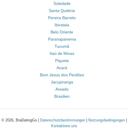
Soledade
Santa Quitéria
Pereira Barreto
Ibirataia
Belo Oriente
Paranapanema
Tucumã
Itaú de Minas
Piquete
Acará
Bom Jesus dos Perdões
Jacupiranga
Areado
Brasilien
© 2026, BraDatingGo |
Datenschutzbestimmungen
|
Nutzungsbedingungen
|
Kontaktiere uns