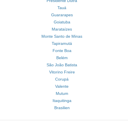
Presidente Dutra
Tauá
Guararapes
Goiatuba
Marataízes
Monte Santo de Minas
Tapiramutá
Fonte Boa
Belém
São João Batista
Vitorino Freire
Corupá
Valente
Mutum
Itaquitinga
Brasilien