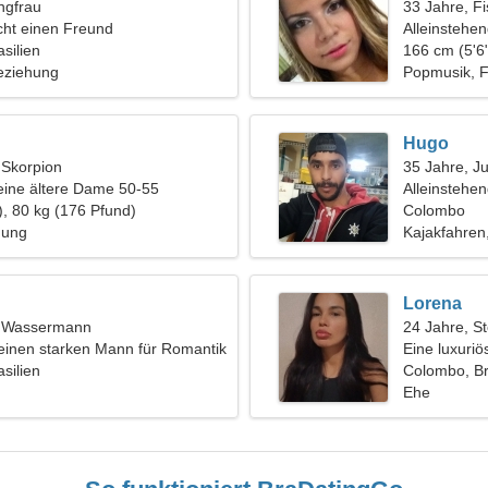
ngfrau
33 Jahre, F
ht einen Freund
Alleinstehe
silien
166 cm (5'6"
eziehung
Popmusik, Fr
Hugo
, Skorpion
35 Jahre, J
eine ältere Dame 50-55
Alleinstehe
), 80 kg (176 Pfund)
Colombo
hung
Kajakfahren
Lorena
t, Wassermann
24 Jahre, S
einen starken Mann für Romantik
Eine luxuriö
silien
Beziehung
Colombo, Br
Ehe