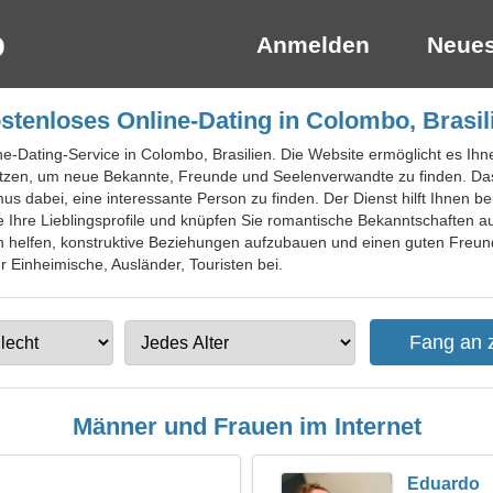
Anmelden
Neues
stenloses Online-Dating in Colombo, Brasil
ine-Dating-Service in Colombo, Brasilien. Die Website ermöglicht es I
tzen, um neue Bekannte, Freunde und Seelenverwandte zu finden. Das P
mus dabei, eine interessante Person zu finden. Der Dienst hilft Ihnen b
e Ihre Lieblingsprofile und knüpfen Sie romantische Bekanntschaften 
 helfen, konstruktive Beziehungen aufzubauen und einen guten Freund 
r Einheimische, Ausländer, Touristen bei.
Männer und Frauen im Internet
Eduardo