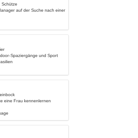
, Schütze
 Manager auf der Suche nach einer
 Frau
ier
door-Spaziergänge und Sport
asilien
teinbock
e eine Frau kennenlernen
ssage