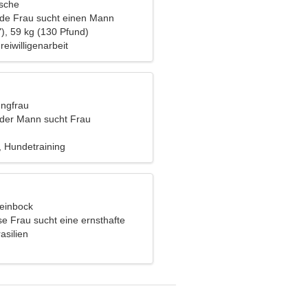
ische
nde Frau sucht einen Mann
), 59 kg (130 Pfund)
eiwilligenarbeit
ungfrau
nder Mann sucht Frau
, Hundetraining
teinbock
se Frau sucht eine ernsthafte
asilien