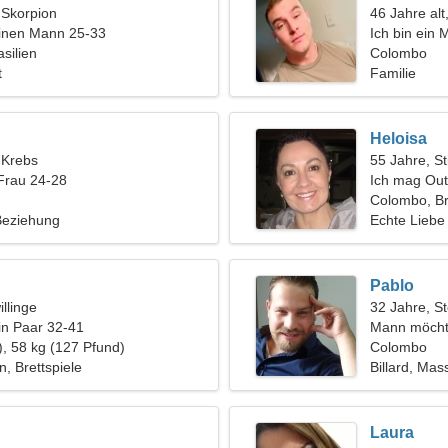
, Skorpion
46 Jahre alt
einen Mann 25-33
Ich bin ein
silien
aufrichtigen
Colombo
t
Familie
Heloisa
, Krebs
55 Jahre, St
Frau 24-28
Ich mag Out
Colombo, Br
 Beziehung
Echte Liebe
Pablo
llinge
32 Jahre, S
in Paar 32-41
Mann möcht
), 58 kg (127 Pfund)
Colombo
 Brettspiele
Billard, Ma
Laura