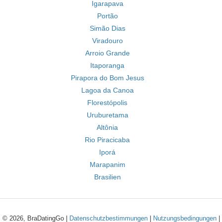
Igarapava
Portão
Simão Dias
Viradouro
Arroio Grande
Itaporanga
Pirapora do Bom Jesus
Lagoa da Canoa
Florestópolis
Uruburetama
Altônia
Rio Piracicaba
Iporá
Marapanim
Brasilien
© 2026, BraDatingGo |
Datenschutzbestimmungen
|
Nutzungsbedingungen
|