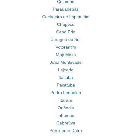
Colombo
Parauapebas
Cachoeiro de Itapemirim
Chapecó
Cabo Frio
Jaraguá do Sul
Votorantim
Moji-Mirim
João Monlevade
Lajeado
Itaituba
Pacatuba
Pedro Leopoldo
Itararé
Orlândia
Inhumas
Cabreúva
Presidente Dutra