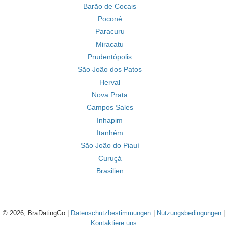
Barão de Cocais
Poconé
Paracuru
Miracatu
Prudentópolis
São João dos Patos
Herval
Nova Prata
Campos Sales
Inhapim
Itanhém
São João do Piauí
Curuçá
Brasilien
© 2026, BraDatingGo |
Datenschutzbestimmungen
|
Nutzungsbedingungen
|
Kontaktiere uns