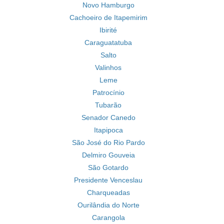
Novo Hamburgo
Cachoeiro de Itapemirim
Ibirité
Caraguatatuba
Salto
Valinhos
Leme
Patrocínio
Tubarão
Senador Canedo
Itapipoca
São José do Rio Pardo
Delmiro Gouveia
São Gotardo
Presidente Venceslau
Charqueadas
Ourilândia do Norte
Carangola