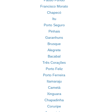
Passo Fundo
Francisco Morato
Chapecó
Itu
Porto Seguro
Pinhais
Garanhuns
Brusque
Alegrete
Bacabal
Três Corações
Porto Feliz
Porto Ferreira
Itamaraju
Cametá
Xinguara
Chapadinha
Coruripe