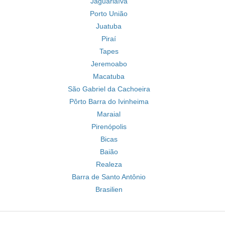
Jaguariaíva
Porto União
Juatuba
Piraí
Tapes
Jeremoabo
Macatuba
São Gabriel da Cachoeira
Pôrto Barra do Ivinheima
Maraial
Pirenópolis
Bicas
Baião
Realeza
Barra de Santo Antônio
Brasilien