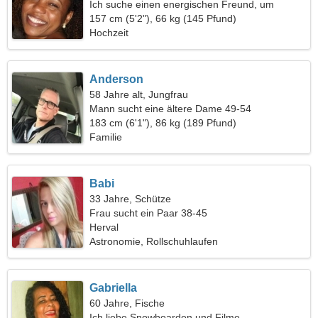
Ich suche einen energischen Freund, um
zusammen zu wandern
157 cm (5'2"), 66 kg (145 Pfund)
Hochzeit
Anderson
58 Jahre alt, Jungfrau
Mann sucht eine ältere Dame 49-54
183 cm (6'1"), 86 kg (189 Pfund)
Familie
Babi
33 Jahre, Schütze
Frau sucht ein Paar 38-45
Herval
Astronomie, Rollschuhlaufen
Gabriella
60 Jahre, Fische
Ich liebe Snowboarden und Filme