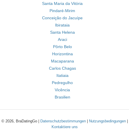
Santa Maria da Vitória
Pindaré-Mirim
Conceição do Jacuípe
Ibirataia
Santa Helena
Araci
Pôrto Belo
Horizontina
Macaparana
Carlos Chagas
Itatiaia
Pedregulho
Vicência
Brasilien
© 2026, BraDatingGo |
Datenschutzbestimmungen
|
Nutzungsbedingungen
|
Kontaktiere uns