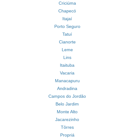
Criciúma
Chapecó
Itajaí
Porto Seguro
Tatuí
Cianorte
Leme
Lins
Itaituba
Vacaria
Manacapuru
Andradina
Campos do Jordão
Belo Jardim
Monte Alto
Jacarezinho
Tôrres
Propriá