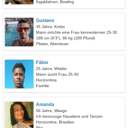
Kajakfahren, Bowling
Gustavo
35 Jahre, Krebs
Mann möchte eine Frau kennenlernen 25-30
188 cm (6'3"), 86 kg (189 Pfund)
Pilates, Abenteuer
Fábio
25 Jahre, Widder
Mann sucht Frau 25-30
Horizontina
Familie
Amanda
56 Jahre, Waage
Ich bevorzuge Haustiere und Tanzen
Horizontina, Brasilien
Ehe