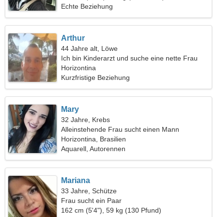
Echte Beziehung
Arthur
44 Jahre alt, Löwe
Ich bin Kinderarzt und suche eine nette Frau
Horizontina
Kurzfristige Beziehung
Mary
32 Jahre, Krebs
Alleinstehende Frau sucht einen Mann
Horizontina, Brasilien
Aquarell, Autorennen
Mariana
33 Jahre, Schütze
Frau sucht ein Paar
162 cm (5'4"), 59 kg (130 Pfund)