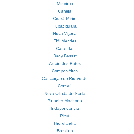
Mineiros
Canela
Ceará-Mirim
Tupaciguara
Nova Viçosa
Elói Mendes
Carandaí
Bady Bassitt
Arroio dos Ratos
Campos Altos
Conceição do Rio Verde
Coreaú
Nova Olinda do Norte
Pinheiro Machado
Independência
Picuí
Hidrolândia
Brasilien