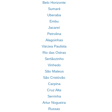
Belo Horizonte
Sumaré
Uberaba
Embu
Jacareí
Petrolina
Alagoinhas
Várzea Paulista
Rio das Ostras
Sertãozinho
Vinhedo
São Mateus
São Cristóvão
Carpina
Cruz Alta
Serrinha
Artur Nogueira
Russas