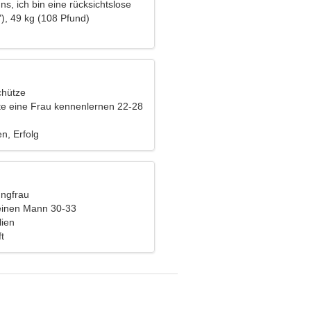
uns, ich bin eine rücksichtslose
), 49 kg (108 Pfund)
chütze
e eine Frau kennenlernen 22-28
, Erfolg
ungfrau
einen Mann 30-33
lien
t