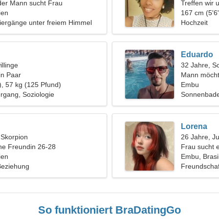
der Mann sucht Frau
Treffen wir 
ien
Frau
167 cm (5'6"
iergänge unter freiem Himmel
Hochzeit
Eduardo
llinge
32 Jahre, S
in Paar
Mann möcht
), 57 kg (125 Pfund)
Embu
rgang, Soziologie
Sonnenbaden
Lorena
, Skorpion
26 Jahre, J
ine Freundin 26-28
Frau sucht 
ien
Embu, Brasi
 Beziehung
Freundschaf
So funktioniert BraDatingGo