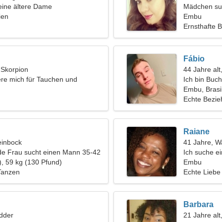
eine ältere Dame
Mädchen su
ien
Embu
Ernsthafte 
Fábio
, Skorpion
44 Jahre alt
iere mich für Tauchen und
Ich bin Buch
charmante 
Embu, Brasi
Echte Bezi
Raiane
einbock
41 Jahre, 
de Frau sucht einen Mann 35-42
Ich suche ei
), 59 kg (130 Pfund)
Wanderung
Embu
Tanzen
Echte Liebe
Barbara
dder
21 Jahre al