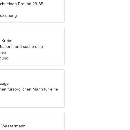
cht einen Freund 29-35
Beziehung
, Krebs
halterin und suche eine
Frau
lien
ehung
Waage
nen fürsorglichen Mann für eine
t, Wassermann