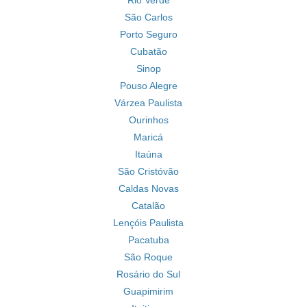
Rio Verde
São Carlos
Porto Seguro
Cubatão
Sinop
Pouso Alegre
Várzea Paulista
Ourinhos
Maricá
Itaúna
São Cristóvão
Caldas Novas
Catalão
Lençóis Paulista
Pacatuba
São Roque
Rosário do Sul
Guapimirim