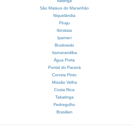
Itaitinga
São Mateus do Maranhão
Niquelândia
Piraju
Ibirataia
Ipameri
Brodowski
Itamarandiba
Água Preta
Pontal do Paraná
Correia Pinto
Missão Velha
Costa Rica
Tabatinga
Pedregulho
Brasilien