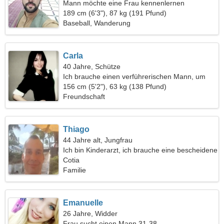
Mann möchte eine Frau kennenlernen
189 cm (6'3"), 87 kg (191 Pfund)
Baseball, Wanderung
Carla
40 Jahre, Schütze
Ich brauche einen verführerischen Mann, um
zusammen zu wandern
156 cm (5'2"), 63 kg (138 Pfund)
Freundschaft
Thiago
44 Jahre alt, Jungfrau
Ich bin Kinderarzt, ich brauche eine bescheidene
Frau
Cotia
Familie
Emanuelle
26 Jahre, Widder
Frau sucht einen Mann 31-38