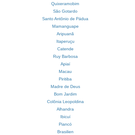
Quixeramobim
São Gotardo
Santo Antônio de Pádua
Mamanguape
Aripuanã
Itaperuçu
Catende
Ruy Barbosa
Apiaí
Macau
Piritiba
Madre de Deus
Bom Jardim
Colônia Leopoldina
Alhandra
Ibicuí
Piancó
Brasilien