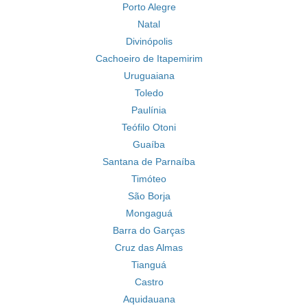
Porto Alegre
Natal
Divinópolis
Cachoeiro de Itapemirim
Uruguaiana
Toledo
Paulínia
Teófilo Otoni
Guaíba
Santana de Parnaíba
Timóteo
São Borja
Mongaguá
Barra do Garças
Cruz das Almas
Tianguá
Castro
Aquidauana