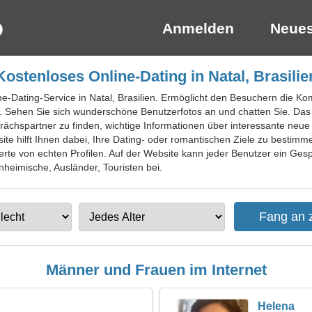
Anmelden
Neues
Kostenloses Online-Dating in Natal, Brasilie
ine-Dating-Service in Natal, Brasilien. Ermöglicht den Besuchern die Ko
 Sehen Sie sich wunderschöne Benutzerfotos an und chatten Sie. Das P
sprächspartner zu finden, wichtige Informationen über interessante neu
te hilft Ihnen dabei, Ihre Dating- oder romantischen Ziele zu bestim
erte von echten Profilen. Auf der Website kann jeder Benutzer ein Ges
inheimische, Ausländer, Touristen bei.
Männer und Frauen im Internet
Helena