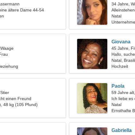
assermann
34 Jahre, 
eine ältere Dame 44-54
Alleinstehe
ien
Natal
Unternehmer
Giovana
, Waage
45 Jahre, F
Frau
Hallo, such
Natal, Brasil
 Beziehung
Hochzeit
Paola
 Stier
59 Jahre al
ht einen Freund
Ich liebe es
), 48 kg (105 Pfund)
Natal
Ernsthafte 
Gabriella