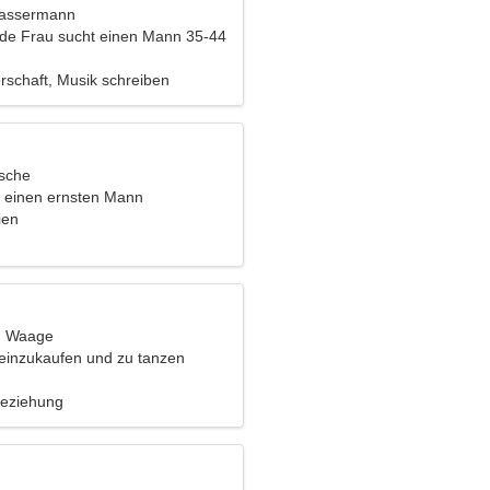
Wassermann
nde Frau sucht einen Mann 35-44
schaft, Musik schreiben
ische
e einen ernsten Mann
ien
t, Waage
 einzukaufen und zu tanzen
Beziehung