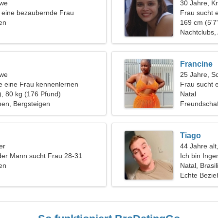
öwe
30 Jahre, K
in eine bezaubernde Frau
Frau sucht 
ien
169 cm (5'7"
Nachtclubs,
Francine
öwe
25 Jahre, S
 eine Frau kennenlernen
Frau sucht 
), 80 kg (176 Pfund)
Natal
en, Bergsteigen
Freundschaf
Tiago
er
44 Jahre alt
der Mann sucht Frau 28-31
Ich bin Inge
ien
Natal, Brasil
Echte Bezi