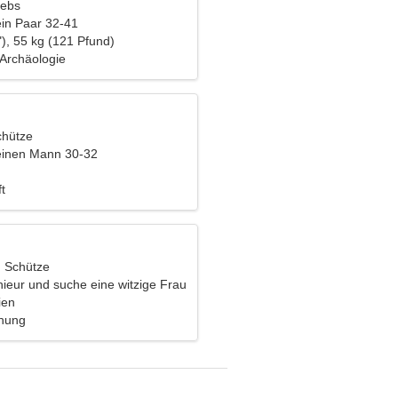
rebs
ein Paar 32-41
), 55 kg (121 Pfund)
 Archäologie
chütze
einen Mann 30-32
t
, Schütze
nieur und suche eine witzige Frau
ien
ehung