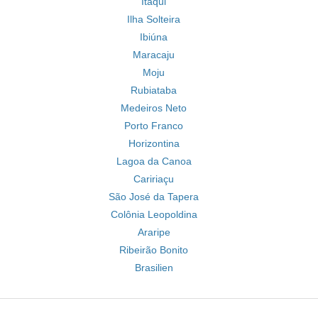
Itaqui
Ilha Solteira
Ibiúna
Maracaju
Moju
Rubiataba
Medeiros Neto
Porto Franco
Horizontina
Lagoa da Canoa
Caririaçu
São José da Tapera
Colônia Leopoldina
Araripe
Ribeirão Bonito
Brasilien