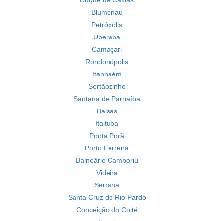
Duque de Caxias
Blumenau
Petrópolis
Uberaba
Camaçari
Rondonópolis
Itanhaém
Sertãozinho
Santana de Parnaíba
Balsas
Itaituba
Ponta Porã
Porto Ferreira
Balneário Camboriú
Videira
Serrana
Santa Cruz do Rio Pardo
Conceição do Coité