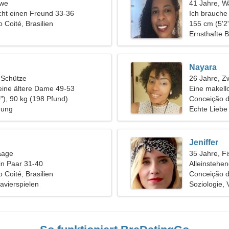
öwe
41 Jahre, 
ht einen Freund 33-36
Ich brauche
 Coité, Brasilien
um zusamme
155 cm (5'2"
Ernsthafte 
Nayara
, Schütze
26 Jahre, Zw
eine ältere Dame 49-53
Eine makello
"), 90 kg (198 Pfund)
Conceição d
hung
Echte Liebe
Jeniffer
aage
35 Jahre, F
in Paar 31-40
Alleinstehe
 Coité, Brasilien
Conceição do
avierspielen
Soziologie, 