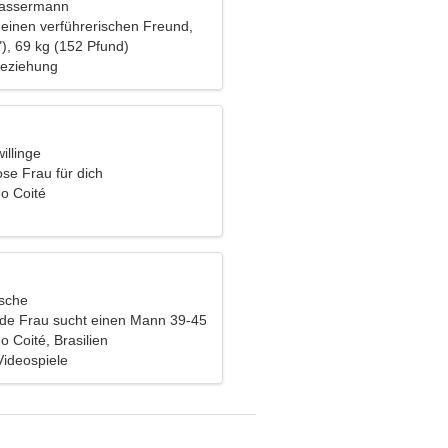
Wassermann
 einen verführerischen Freund,
n Ski zu fahren
), 69 kg (152 Pfund)
Beziehung
illinge
se Frau für dich
o Coité
ische
nde Frau sucht einen Mann 39-45
 Coité, Brasilien
Videospiele