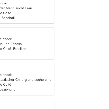
idder
nder Mann sucht Frau
o Coité
, Baseball
teinbock
ga und Fitness
 Coité, Brasilien
teinbock
plastischer Chirurg und suche eine
o Coité
 Beziehung