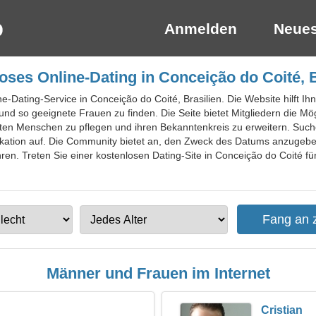
Anmelden
Neues
oses Online-Dating in Conceição do Coité, B
ne-Dating-Service in Conceição do Coité, Brasilien. Die Website hilft Ih
d so geeignete Frauen zu finden. Die Seite bietet Mitgliedern die Mögli
nten Menschen zu pflegen und ihren Bekanntenkreis zu erweitern. Su
ikation auf. Die Community bietet an, den Zweck des Datums anzugebe
hren. Treten Sie einer kostenlosen Dating-Site in Conceição do Coité fü
Männer und Frauen im Internet
Cristian