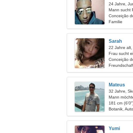
24 Jahre, Ju
Mann sucht 
Conceição do
Familie
Sarah
22 Jahre alt
Frau sucht 
Conceição d
Freundschaf
Mateus
32 Jahre, Sk
Mann möchte
181 cm (6'0"
Botanik, Aut
Yumi