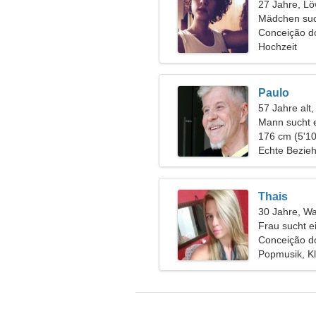
27 Jahre, L
Mädchen suc
Conceição do
Hochzeit
Paulo
57 Jahre alt
Mann sucht 
176 cm (5'10
Echte Bezie
Thais
30 Jahre, W
Frau sucht e
Conceição do
Popmusik, Kl