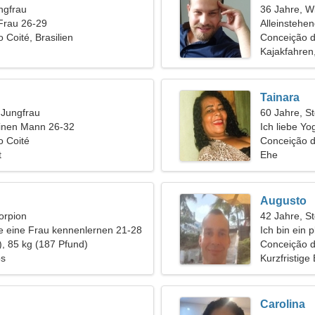
ngfrau
36 Jahre, W
Frau 26-29
Alleinstehe
 Coité, Brasilien
Conceição d
Kajakfahren
Tainara
, Jungfrau
60 Jahre, S
einen Mann 26-32
Ich liebe Yo
o Coité
Conceição do
t
Ehe
Augusto
orpion
42 Jahre, S
 eine Frau kennenlernen 21-28
Ich bin ein 
), 85 kg (187 Pfund)
nette Frau
Conceição d
os
Kurzfristige
Carolina