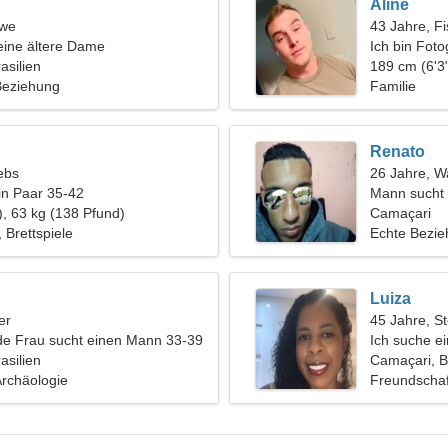
Aline
öwe
43 Jahre, F
eine ältere Dame
Ich bin Fot
asilien
189 cm (6'3"
 Beziehung
Familie
Renato
ebs
26 Jahre, 
in Paar 35-42
Mann sucht
), 63 kg (138 Pfund)
Camaçari
 Brettspiele
Echte Bezi
Luiza
er
45 Jahre, S
de Frau sucht einen Mann 33-39
Ich suche e
asilien
Camaçari, Br
rchäologie
Freundschaf