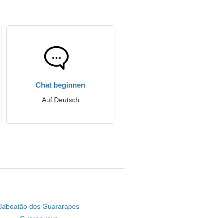
Chat beginnen
Auf Deutsch
Jaboatão dos Guararapes