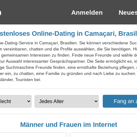
Anmelden
Neues
stenloses Online-Dating in Camaçari, Brasil
ine-Dating-Service in Camaçari, Brasilien. Sie können verschiedene S
ereinbaren, chatten und die Profile auswählen, die Sie benötigen. Hilf
mit gemeinsamen Interessen zu finden. Finde neue Freunde und wähle 
zur Auswahl interessanter Gesprächspartner. Die Seite ermöglicht es, 
tige Suchmaschine Freunde finden, eine ernsthafte Beziehung pflegen
tzer ein, zu chatten, eine Familie zu gründen und nach Liebe zu suchen.
länder, Touristen bei.
Männer und Frauen im Internet