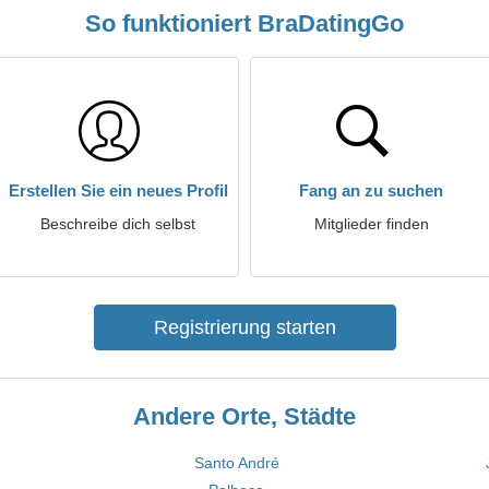
So funktioniert BraDatingGo
Erstellen Sie ein neues Profil
Fang an zu suchen
Beschreibe dich selbst
Mitglieder finden
Registrierung starten
Andere Orte, Städte
Santo André