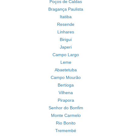
Poços de Caldas
Bragança Paulista
Itatiba
Resende
Linhares
Birigui
Japeri
Campo Largo
Leme
Abaetetuba
Campo Mourão
Bertioga
Vilhena
Pirapora
Senhor do Bonfim
Monte Carmelo
Rio Bonito
Tremembé