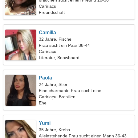
Mädchen sucht einen Freund 28-36
Caririaçu
Freundschaft
Camilla
32 Jahre, Fische
Frau sucht ein Paar 38-44
Caririaçu
Literatur, Snowboard
Paola
24 Jahre, Stier
Eine charmante Frau sucht eine
Liebesbeziehung
Caririaçu, Brasilien
Ehe
Yumi
35 Jahre, Krebs
Alleinstehende Frau sucht einen Mann 36-43