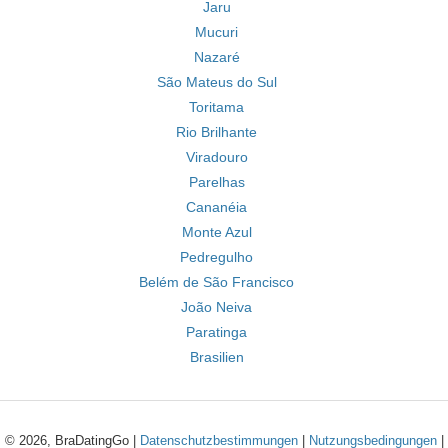
Jaru
Mucuri
Nazaré
São Mateus do Sul
Toritama
Rio Brilhante
Viradouro
Parelhas
Cananéia
Monte Azul
Pedregulho
Belém de São Francisco
João Neiva
Paratinga
Brasilien
© 2026, BraDatingGo |
Datenschutzbestimmungen
|
Nutzungsbedingungen
|