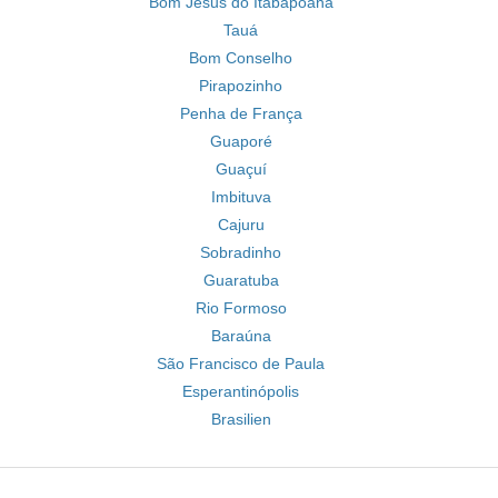
Bom Jesus do Itabapoana
Tauá
Bom Conselho
Pirapozinho
Penha de França
Guaporé
Guaçuí
Imbituva
Cajuru
Sobradinho
Guaratuba
Rio Formoso
Baraúna
São Francisco de Paula
Esperantinópolis
Brasilien