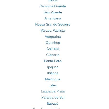
Olinda
Campina Grande
São Vicente
Americana
Nossa Sra. do Socorro
Várzea Paulista
Araguaína
Ourinhos
Caieiras
Cianorte
Ponta Porã
Ipojuca
Ibitinga
Mairinque
Jales
Lagoa da Prata
Paraíba do Sul
Itapagé