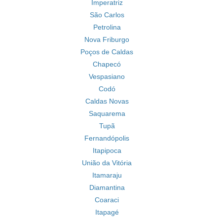
Imperatriz
São Carlos
Petrolina
Nova Friburgo
Poços de Caldas
Chapecó
Vespasiano
Codó
Caldas Novas
Saquarema
Tupã
Fernandópolis
Itapipoca
União da Vitória
Itamaraju
Diamantina
Coaraci
Itapagé