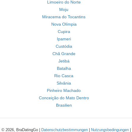
Limoeiro do Norte
Moju
Miracema do Tocantins
Nova Olímpia
Cupira
Ipameri
Custódia
Chã Grande
Jetibá
Batalha
Rio Casca
Silvânia
Pinheiro Machado
Conceição do Mato Dentro
Brasilien
© 2026, BraDatingGo |
Datenschutzbestimmungen
|
Nutzungsbedingungen
|