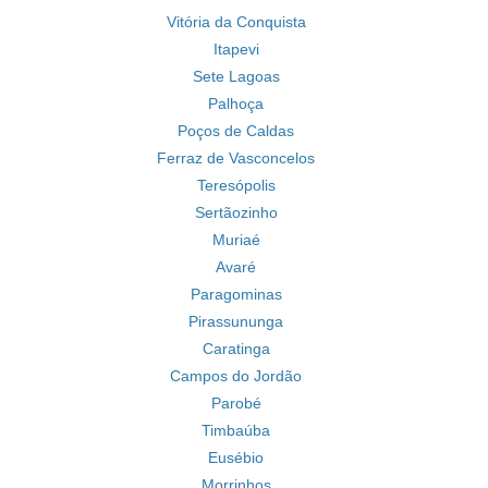
Vitória da Conquista
Itapevi
Sete Lagoas
Palhoça
Poços de Caldas
Ferraz de Vasconcelos
Teresópolis
Sertãozinho
Muriaé
Avaré
Paragominas
Pirassununga
Caratinga
Campos do Jordão
Parobé
Timbaúba
Eusébio
Morrinhos