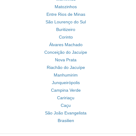
Matozinhos
Entre Rios de Minas
São Lourenço do Sul
Buritizeiro
Corinto
Álvares Machado
Conceição do Jacuípe
Nova Prata
Riachão do Jacuípe
Manhumirim
Junqueirópolis
Campina Verde
Caririaçu
Caçu
São João Evangelista
Brasilien